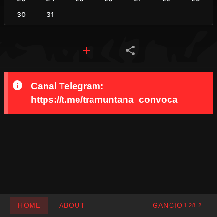
30
31
Canal Telegram:
https://t.me/tramuntana_convoca
HOME
ABOUT
GANCIO
1.28.2