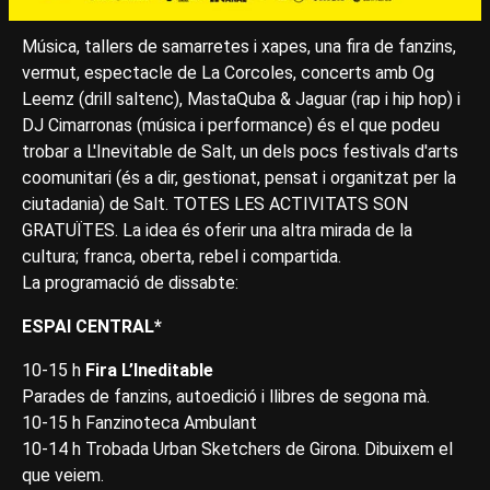
Música, tallers de samarretes i xapes, una fira de fanzins,
vermut, espectacle de La Corcoles, concerts amb Og
Leemz (drill saltenc), MastaQuba & Jaguar (rap i hip hop) i
DJ Cimarronas (música i performance) és el que podeu
trobar a L'Inevitable de Salt, un dels pocs festivals d'arts
coomunitari (és a dir, gestionat, pensat i organitzat per la
ciutadania) de Salt. TOTES LES ACTIVITATS SON
GRATUÏTES. La idea és oferir una altra mirada de la
cultura; franca, oberta, rebel i compartida.
La programació de dissabte:
ESPAI CENTRAL*
10-15 h
Fira L’Ineditable
Parades de fanzins, autoedició i llibres de segona mà.
10-15 h Fanzinoteca Ambulant
10-14 h Trobada Urban Sketchers de Girona. Dibuixem el
que veiem.