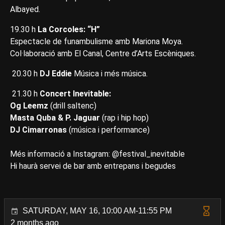
Albayed.
19.30 h
La Corcoles: “H”
Espectacle de funambulisme amb Mariona Moya.
Col·laboració amb El Canal, Centre d’Arts Escèniques.
20.30 h
DJ Eddie
Música i més música.
21.30 h
Concert Inevitable:
Og Leemz
(drill saltenc)
Masta Quba & P. Jaguar
(rap i hip hop)
DJ Cimarronas
(música i performance)
Més informació a Instagram: @festival_inevitable
Hi haurà servei de bar amb entrepans i begudes
SATURDAY, MAY 16, 10:00 AM-11:55 PM
2 months ago