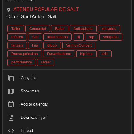
ATENEU POPULAR DE SALT
Carrer Sant Antoni. Salt
Taller
Comunitat
Ballar
Antiracisme
xerrades
música
Salt
taula rodona
dj
rap
serigrafia
fanzins
Fira
dibuix
Vermut-Concert
Dansa palestina
Funambulisme
hip-hop
drill
performance
carrer
Copy link
Show map
Add to calendar
Download flyer
Embed