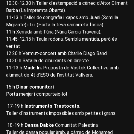
10.30-12.30 h Taller d’estampació a càrrec d’Aitor Climent
Barba (La Impremta Oberta).
11-13 h Taller de serigrafia i xapes amb Juani (Semilla
Migrante) i Lu. (Porta la teva samarreta fosca).
11 h Xerrada amb Fúria (Núria Garcia Traveria).
11.45-12.15 h Taula rodona: Sembla mentida, però és
veritat
12.20 h Vermut-concert amb Charlie Diago Band
13.30 h Batalla de dibuixants en directe
11-13 h
Made In.
Proposta de Vostok Collective amb
alumnat de 4t d’ESO de l’institut Vallvera.
15 h
Dinar comunitari
Porta menjar i comparteix-lo!
17-19 h
Instruments
Trastocats
.
Taller d’instruments impossibles amb petites i grans.
18-19 h
Dansa Dabke
Comunitat Palestina
Taller de dansa popular àrab, a càrrec de Mohamed