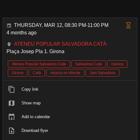
THURSDAY, MAR 12, 08:30 PM-11:00 PM
4 months ago
ATENEU POPULAR SALVADORA CATÀ
Plaça Josep Pla 1. Girona
Ateneu Popular Salvadora Catà
Salvadora Catà
música
Girona
Catà
música en directe
Jam Salvadora
Copy link
Show map
Add to calendar
Download flyer