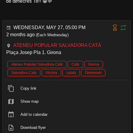
de dimecres 18!! 😁💬
WEDNESDAY, MAY 27, 05:00 PM
2 months ago
(Each Wednesday)
ATENEU POPULAR SALVADORA CATÀ
Plaça Josep Pla 1. Girona
Ateneu Popular Salvadora Catà
Catà
Girona
Salvadora Catà
Vincles
català
Òmmnium
Copy link
Show map
Add to calendar
Download flyer