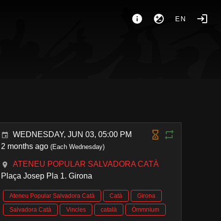
EN
WEDNESDAY, JUN 03, 05:00 PM
2 months ago
(Each Wednesday)
ATENEU POPULAR SALVADORA CATÀ
Plaça Josep Pla 1. Girona
Ateneu Popular Salvadora Catà
Catà
Girona
Salvadora Catà
Vincles
català
Òmmnium