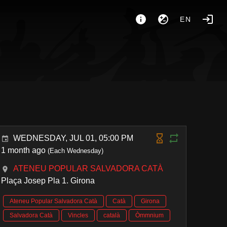
EN
WEDNESDAY, JUL 01, 05:00 PM
1 month ago
(Each Wednesday)
ATENEU POPULAR SALVADORA CATÀ
Plaça Josep Pla 1. Girona
Ateneu Popular Salvadora Catà
Catà
Girona
Salvadora Catà
Vincles
català
Òmmnium