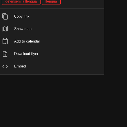
defensem la llengua
llengua
Copy link
Show map
Add to calendar
Download flyer
Embed