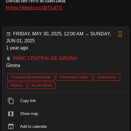
contactes i info actualitzada:
https://linksta.cc/@TLATG
FRIDAY, MAY 30, 2025, 12:00 AM → SUNDAY,
JUN 01, 2025
1 year ago
PARC CENTRAL DE GIRONA
Girona
TrobadaLlibreAnarquista
Presentació Llibre
anarquisme
#llibres
fira de llibres
Copy link
Show map
Add to calendar