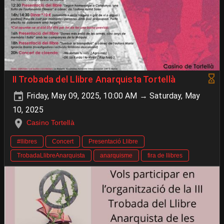
II Trobada del Llibre Anarquista Tortellà
Friday, May 09, 2025, 10:00 AM → Saturday, May
10, 2025
Casino Tortellà
#llibres
Concert
Presentació Llibre
TrobadaLlibreAnarquista
anarquisme
fira de llibres