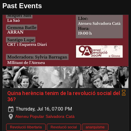
Past Events
Quina herència tenim de la revolució social del
36?
Thursday, Jul 16, 07:00 PM
Ateneu Popular Salvadora Catà
Revolució llibertaria
Revolució social
anarquisme