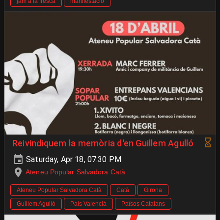
jam a la fresca
manifestació
Reivindiquem la memòria d'en Guillem Agulló
Saturday, Apr 18, 07:30 PM
Ateneu Popular Salvadora Catà
Ateneu Popular Salvadora Catà
Catà
Girona
Guillem Agulló
País Valencià
Països Catalans