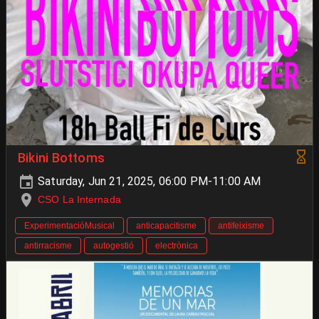
Bikini Bottoms
Saturday, Jun 21, 2025, 06:00 PM-11:00 AM
CSO La Internada
ExperimentacióMusical
anticapacitisme
antifeixisme
antirracisme
autogestió
electrònica