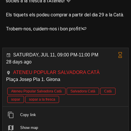
sòcies a la fresca a l'Ateneu! 💜
Els tiquets els podeu comprar a partir del dia 29 a la Catà.
Trobem-nos, cuidem-nos i bon profit!🍉
SATURDAY, JUL 11, 09:00 PM-11:00 PM
28 days ago
ATENEU POPULAR SALVADORA CATÀ
Plaça Josep Pla 1. Girona
Ateneu Popular Salvadora Catà
Salvadora Catà
Catà
sopar
sopar a la fresca
Copy link
Show map