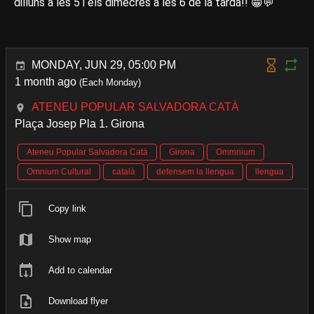
dilluns a les 5 i els dimecres a les 6 de la tarda!! 😁💬
MONDAY, JUN 29, 05:00 PM
1 month ago
(Each Monday)
ATENEU POPULAR SALVADORA CATÀ
Plaça Josep Pla 1. Girona
Ateneu Popular Salvadora Catà
Girona
Ommnium
Omnium Cultural
català
defensem la llengua
llengua
Copy link
Show map
Add to calendar
Download flyer