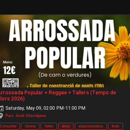
rrossada Popular + Reggae + Tallers (Temps de
lors 2026)
Saturday, May 09, 02:00 PM-11:00 PM
Parc Jordi Vilamitjana
Comunitat
Girona
Taller
dinar
elparcnoestoca
festa